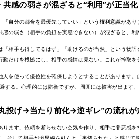
・共感の弱さが混ざると“利用”が正当
、「自分の都合を最優先していい」という権利意識があり
共感の弱さ（相手の負担を実感できない）が混ざると、利
は「相手も得してるはず」「助けるのが当然」という物語
行動だけを根拠にし、相手の感情は見ない。これが搾取を
他人を使って優位性を確保しようとすることがあります。
回避する。心理的には防衛ですが、周囲には被害が出ます。
→丸投げ→当たり前化→逆ギレ”の流れが
あります。依頼を断らせない空気を作り、相手に罪悪感を
ます。そして相手が境界線を引くと「裏切られた」と感じて